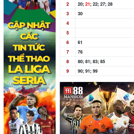
2
20;
21
; 22; 27; 28
3
30
4
5
6
61
7
76
8
80; 81; 83; 85
9
90; 91; 99