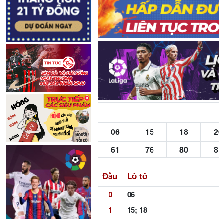
06
15
18
2
61
76
80
8
Đầu
Lô tô
0
06
1
15; 18