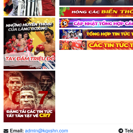
Email:
admin@kqxshn.com
Tel