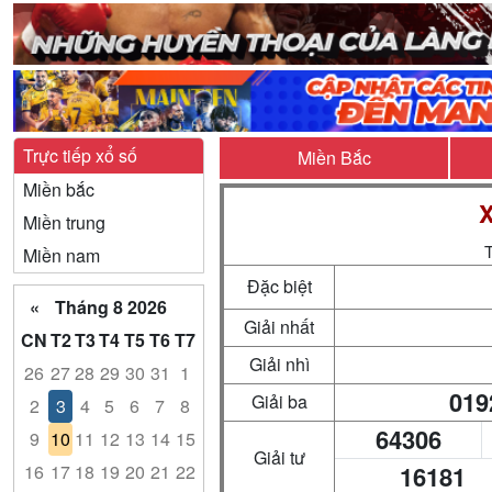
Trực tiếp xổ số
Miền Bắc
Miền bắc
Miền trung
Miền nam
Đặc biệt
«
Tháng 8 2026
Giải nhất
CN
T2
T3
T4
T5
T6
T7
Giải nhì
26
27
28
29
30
31
1
019
Giải ba
2
3
4
5
6
7
8
64306
9
10
11
12
13
14
15
Giải tư
16
17
18
19
20
21
22
16181