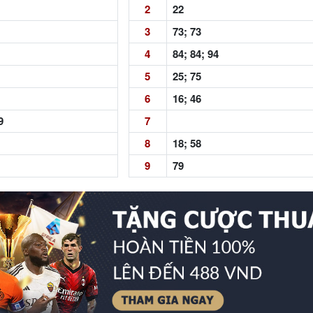
2
22
3
73; 73
4
84; 84; 94
5
25; 75
6
16; 46
9
7
8
18; 58
9
79