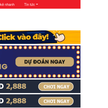
 kê nhanh
Tin tức