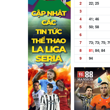
2
22; 25
3
4
41; 46
5
50; 58
6
7
73; 73; 75; 7
8
81
; 84; 84
9
94